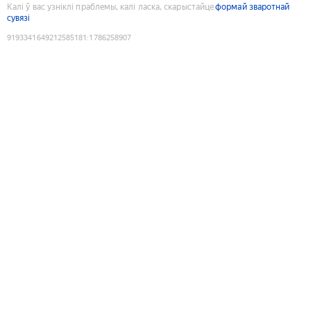
Калі ў вас узніклі праблемы, калі ласка, скарыстайце
формай зваротнай
сувязі
9193341649212585181
:
1786258907