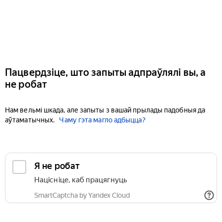
Пацвердзіце, што запыты адпраўлялі вы, а
не робат
Нам вельмі шкада, але запыты з вашай прылады падобныя да
аўтаматычных.
Чаму гэта магло адбыцца?
Я не робат
Націсніце, каб працягнуць
SmartCaptcha by Yandex Cloud