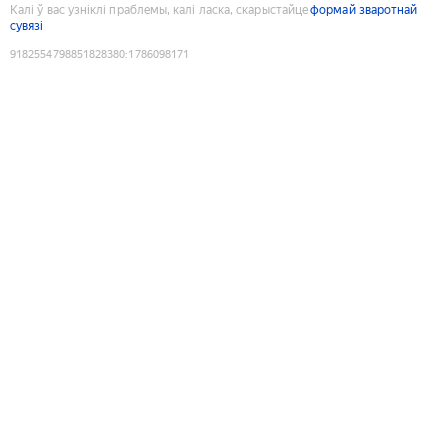
Калі ў вас узніклі праблемы, калі ласка, скарыстайце
формай зваротнай
сувязі
9182554798851828380
:
1786098171