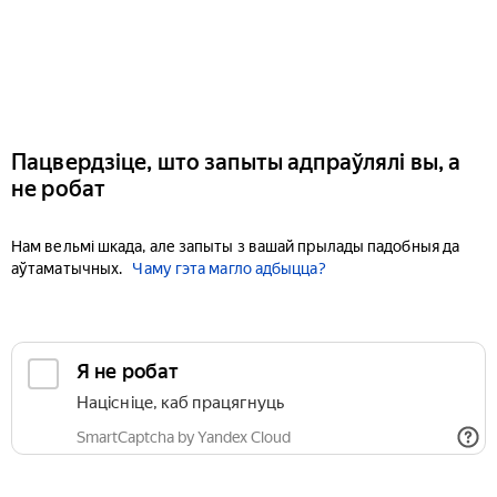
Пацвердзіце, што запыты адпраўлялі вы, а
не робат
Нам вельмі шкада, але запыты з вашай прылады падобныя да
аўтаматычных.
Чаму гэта магло адбыцца?
Я не робат
Націсніце, каб працягнуць
SmartCaptcha by Yandex Cloud