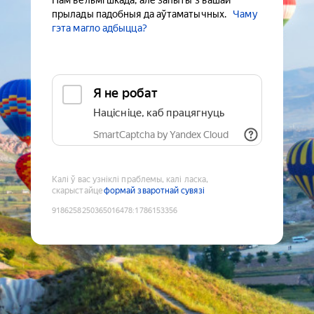
Нам вельмі шкада, але запыты з вашай
прылады падобныя да аўтаматычных.
Чаму
гэта магло адбыцца?
Я не робат
Націсніце, каб працягнуць
SmartCaptcha by Yandex Cloud
Калі ў вас узніклі праблемы, калі ласка,
скарыстайце
формай зваротнай сувязі
9186258250365016478
:
1786153356