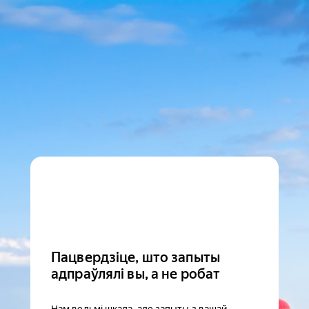
Пацвердзіце, што запыты
адпраўлялі вы, а не робат