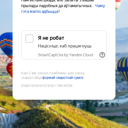
Нам вельмі шкада, але запыты з вашай
прылады падобныя да аўтаматычных.
Чаму
гэта магло адбыцца?
Я не робат
Націсніце, каб працягнуць
SmartCaptcha by Yandex Cloud
Калі ў вас узніклі праблемы, калі ласка,
скарыстайце
формай зваротнай сувязі
9186019558161573530
:
1786149799