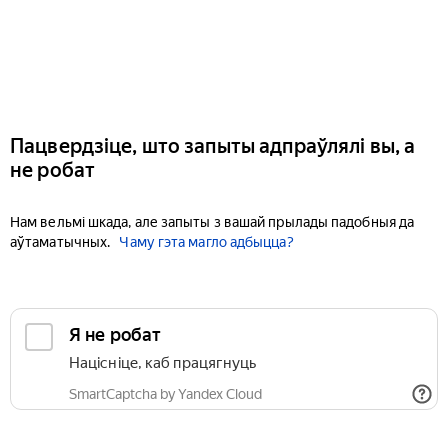
Пацвердзіце, што запыты адпраўлялі вы, а
не робат
Нам вельмі шкада, але запыты з вашай прылады падобныя да
аўтаматычных.
Чаму гэта магло адбыцца?
Я не робат
Націсніце, каб працягнуць
SmartCaptcha by Yandex Cloud