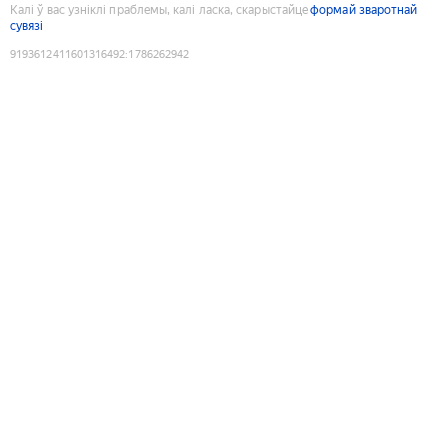
Калі ў вас узніклі праблемы, калі ласка, скарыстайце
формай зваротнай
сувязі
9193612411601316492
:
1786262942