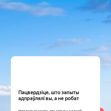
Пацвердзіце, што запыты
адпраўлялі вы, а не робат