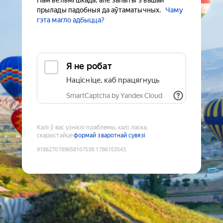
Нам вельмі шкада, але запыты з вашай
прылады падобныя да аўтаматычных.
Чаму
гэта магло адбыцца?
Я не робат
Націсніце, каб працягнуць
SmartCaptcha by Yandex Cloud
Калі ў вас узніклі праблемы, калі ласка,
скарыстайце
формай зваротнай сувязі
9186270789658107538
:
1786153543