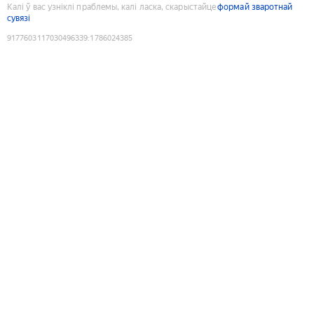
Калі ў вас узніклі праблемы, калі ласка, скарыстайце
формай зваротнай
сувязі
9177603117030496339
:
1786024385