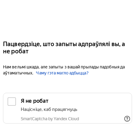
Пацвердзіце, што запыты адпраўлялі вы, а
не робат
Нам вельмі шкада, але запыты з вашай прылады падобныя да
аўтаматычных.
Чаму гэта магло адбыцца?
Я не робат
Націсніце, каб працягнуць
SmartCaptcha by Yandex Cloud