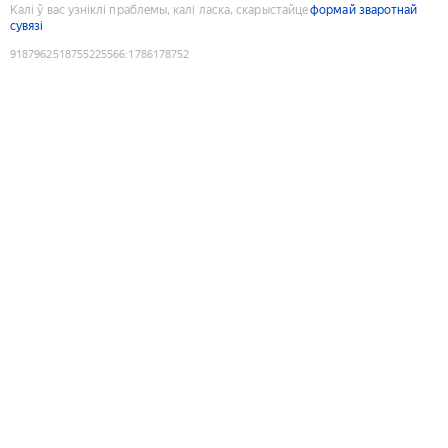
Калі ў вас узніклі праблемы, калі ласка, скарыстайце
формай зваротнай
сувязі
9187962518755225566
:
1786178752