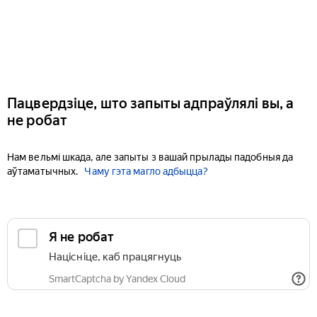
Пацвердзіце, што запыты адпраўлялі вы, а
не робат
Нам вельмі шкада, але запыты з вашай прылады падобныя да
аўтаматычных.
Чаму гэта магло адбыцца?
Я не робат
Націсніце, каб працягнуць
SmartCaptcha by Yandex Cloud