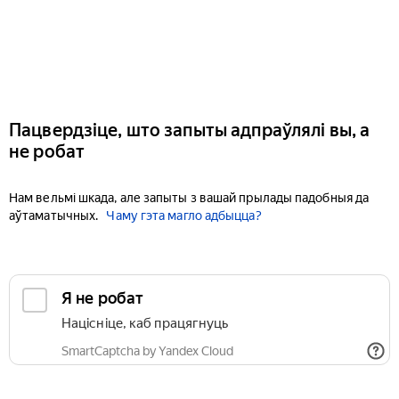
Пацвердзіце, што запыты адпраўлялі вы, а
не робат
Нам вельмі шкада, але запыты з вашай прылады падобныя да
аўтаматычных.
Чаму гэта магло адбыцца?
Я не робат
Націсніце, каб працягнуць
SmartCaptcha by Yandex Cloud