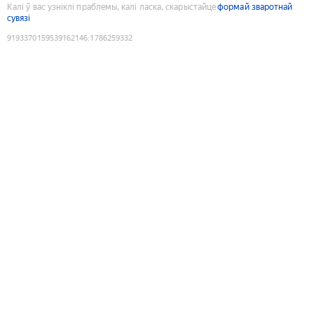
Калі ў вас узніклі праблемы, калі ласка, скарыстайце
формай зваротнай
сувязі
9193370159539162146
:
1786259332