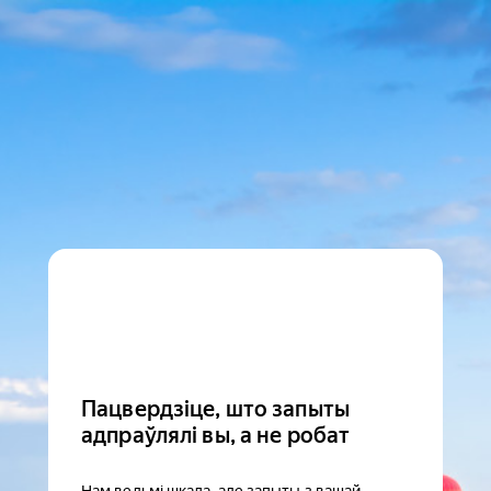
Пацвердзіце, што запыты
адпраўлялі вы, а не робат