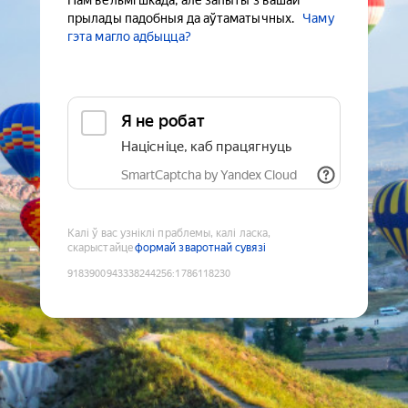
Нам вельмі шкада, але запыты з вашай
прылады падобныя да аўтаматычных.
Чаму
гэта магло адбыцца?
Я не робат
Націсніце, каб працягнуць
SmartCaptcha by Yandex Cloud
Калі ў вас узніклі праблемы, калі ласка,
скарыстайце
формай зваротнай сувязі
9183900943338244256
:
1786118230