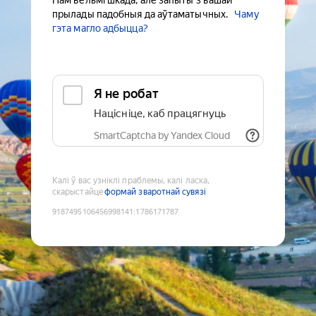
Нам вельмі шкада, але запыты з вашай
прылады падобныя да аўтаматычных.
Чаму
гэта магло адбыцца?
Я не робат
Націсніце, каб працягнуць
SmartCaptcha by Yandex Cloud
Калі ў вас узніклі праблемы, калі ласка,
скарыстайце
формай зваротнай сувязі
9187495106456998141
:
1786171787