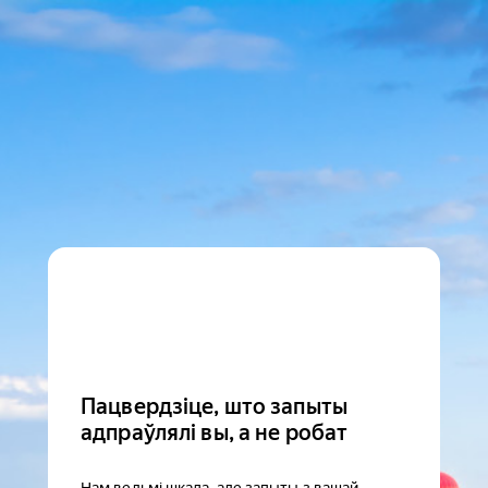
Пацвердзіце, што запыты
адпраўлялі вы, а не робат