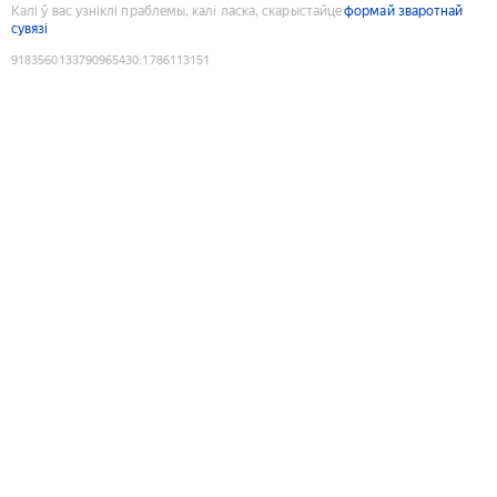
Калі ў вас узніклі праблемы, калі ласка, скарыстайце
формай зваротнай
сувязі
9183560133790965430
:
1786113151