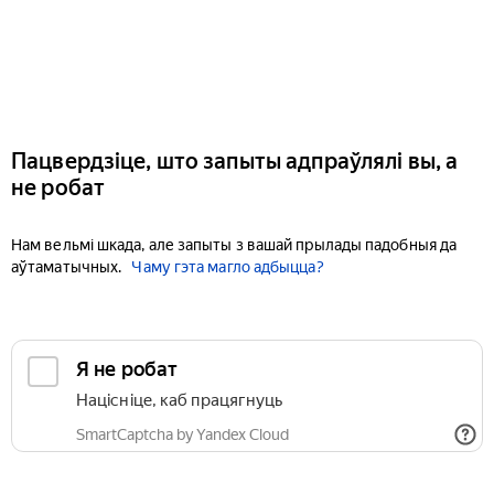
Пацвердзіце, што запыты адпраўлялі вы, а
не робат
Нам вельмі шкада, але запыты з вашай прылады падобныя да
аўтаматычных.
Чаму гэта магло адбыцца?
Я не робат
Націсніце, каб працягнуць
SmartCaptcha by Yandex Cloud