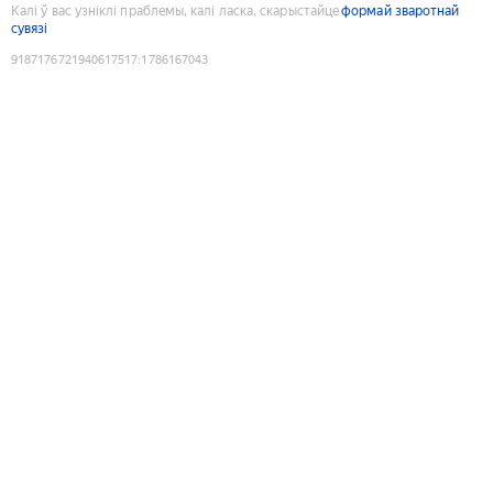
Калі ў вас узніклі праблемы, калі ласка, скарыстайце
формай зваротнай
сувязі
9187176721940617517
:
1786167043