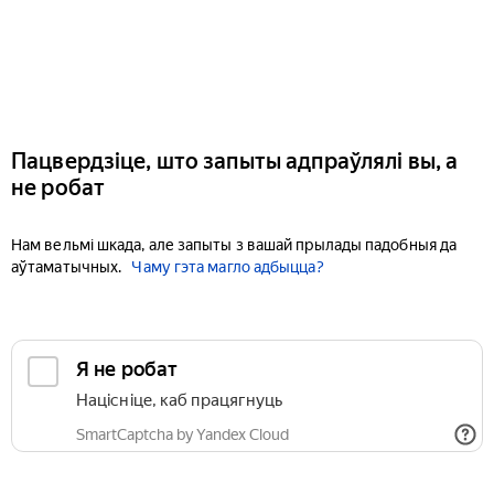
Пацвердзіце, што запыты адпраўлялі вы, а
не робат
Нам вельмі шкада, але запыты з вашай прылады падобныя да
аўтаматычных.
Чаму гэта магло адбыцца?
Я не робат
Націсніце, каб працягнуць
SmartCaptcha by Yandex Cloud