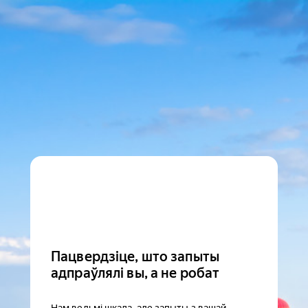
Пацвердзіце, што запыты
адпраўлялі вы, а не робат