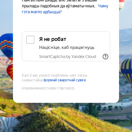
Нам вельмі шкада, але запыты з вашай
прылады падобныя да аўтаматычных.
Чаму
гэта магло адбыцца?
Я не робат
Націсніце, каб працягнуць
SmartCaptcha by Yandex Cloud
Калі ў вас узніклі праблемы, калі ласка,
скарыстайце
формай зваротнай сувязі
9184994494492114388
:
1786134525