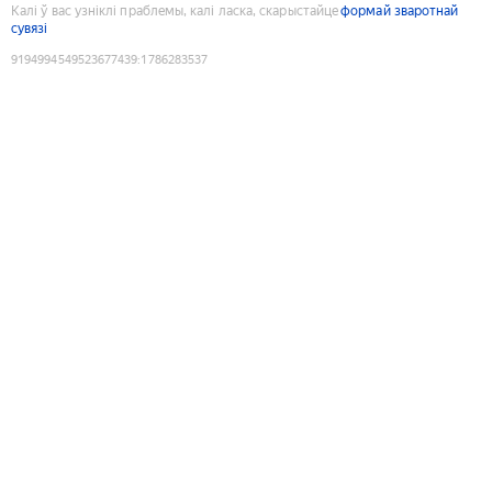
Калі ў вас узніклі праблемы, калі ласка, скарыстайце
формай зваротнай
сувязі
9194994549523677439
:
1786283537