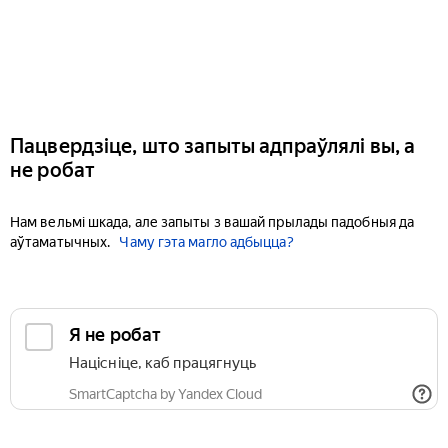
Пацвердзіце, што запыты адпраўлялі вы, а
не робат
Нам вельмі шкада, але запыты з вашай прылады падобныя да
аўтаматычных.
Чаму гэта магло адбыцца?
Я не робат
Націсніце, каб працягнуць
SmartCaptcha by Yandex Cloud