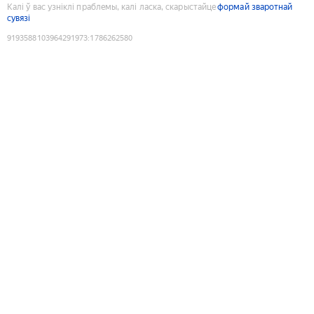
Калі ў вас узніклі праблемы, калі ласка, скарыстайце
формай зваротнай
сувязі
9193588103964291973
:
1786262580