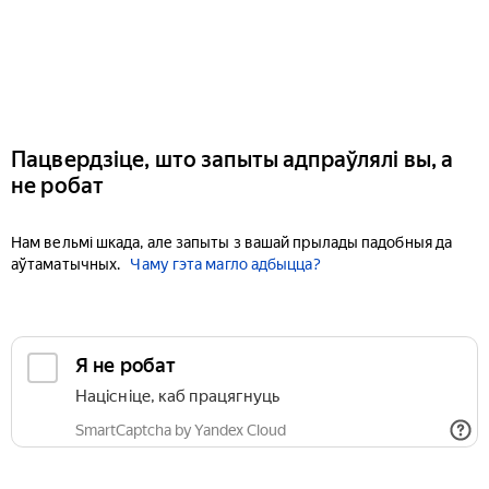
Пацвердзіце, што запыты адпраўлялі вы, а
не робат
Нам вельмі шкада, але запыты з вашай прылады падобныя да
аўтаматычных.
Чаму гэта магло адбыцца?
Я не робат
Націсніце, каб працягнуць
SmartCaptcha by Yandex Cloud