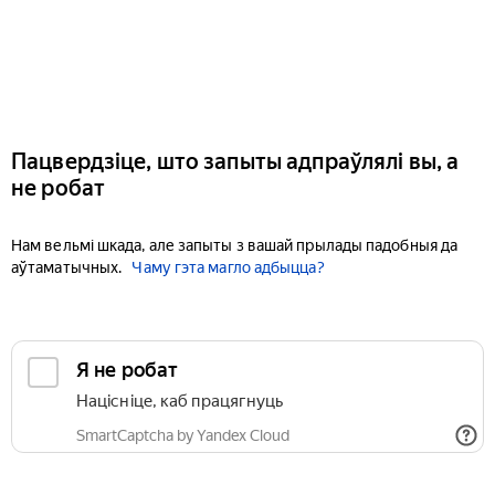
Пацвердзіце, што запыты адпраўлялі вы, а
не робат
Нам вельмі шкада, але запыты з вашай прылады падобныя да
аўтаматычных.
Чаму гэта магло адбыцца?
Я не робат
Націсніце, каб працягнуць
SmartCaptcha by Yandex Cloud