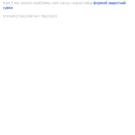
Калі ў вас узніклі праблемы, калі ласка, скарыстайце
формай зваротнай
сувязі
9191605272652348744
:
1786233033