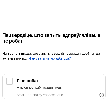
Пацвердзіце, што запыты адпраўлялі вы, а
не робат
Нам вельмі шкада, але запыты з вашай прылады падобныя да
аўтаматычных.
Чаму гэта магло адбыцца?
Я не робат
Націсніце, каб працягнуць
SmartCaptcha by Yandex Cloud