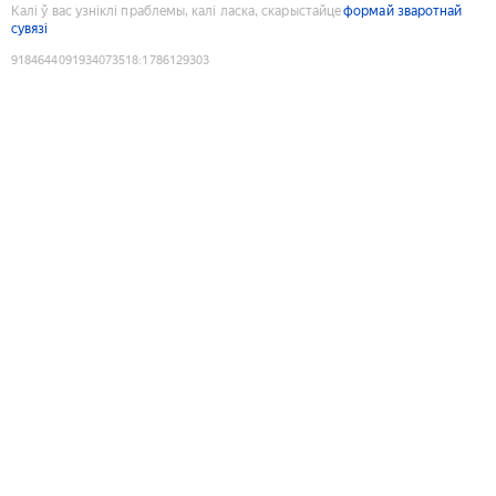
Калі ў вас узніклі праблемы, калі ласка, скарыстайце
формай зваротнай
сувязі
9184644091934073518
:
1786129303