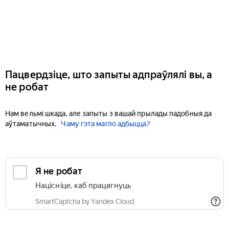
Пацвердзіце, што запыты адпраўлялі вы, а
не робат
Нам вельмі шкада, але запыты з вашай прылады падобныя да
аўтаматычных.
Чаму гэта магло адбыцца?
Я не робат
Націсніце, каб працягнуць
SmartCaptcha by Yandex Cloud