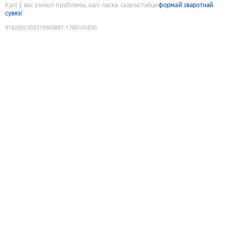
Калі ў вас узніклі праблемы, калі ласка, скарыстайце
формай зваротнай
сувязі
9182800350319369881
:
1786101830