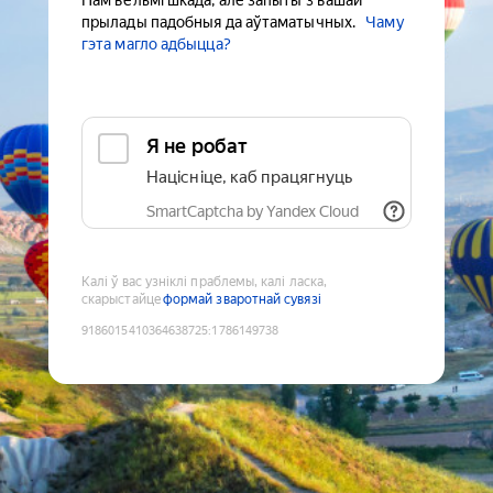
Нам вельмі шкада, але запыты з вашай
прылады падобныя да аўтаматычных.
Чаму
гэта магло адбыцца?
Я не робат
Націсніце, каб працягнуць
SmartCaptcha by Yandex Cloud
Калі ў вас узніклі праблемы, калі ласка,
скарыстайце
формай зваротнай сувязі
9186015410364638725
:
1786149738