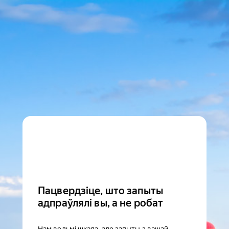
Пацвердзіце, што запыты
адпраўлялі вы, а не робат