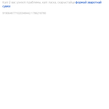
Калі ў вас узніклі праблемы, калі ласка, скарыстайце
формай зваротнай
сувязі
9190648771020348442
:
1786218780