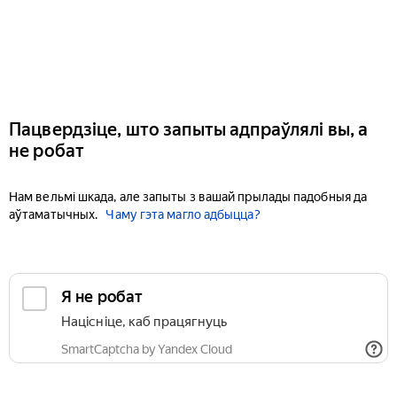
Пацвердзіце, што запыты адпраўлялі вы, а
не робат
Нам вельмі шкада, але запыты з вашай прылады падобныя да
аўтаматычных.
Чаму гэта магло адбыцца?
Я не робат
Націсніце, каб працягнуць
SmartCaptcha by Yandex Cloud