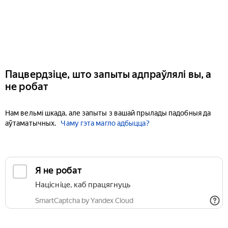
Пацвердзіце, што запыты адпраўлялі вы, а
не робат
Нам вельмі шкада, але запыты з вашай прылады падобныя да
аўтаматычных.
Чаму гэта магло адбыцца?
Я не робат
Націсніце, каб працягнуць
SmartCaptcha by Yandex Cloud