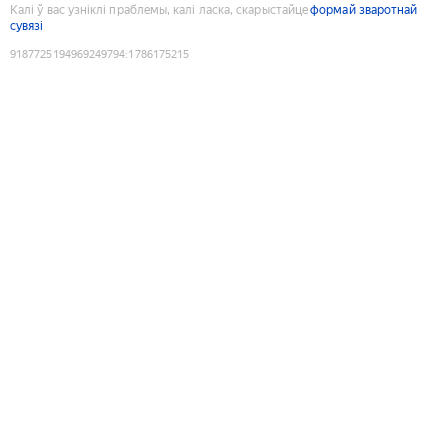
Калі ў вас узніклі праблемы, калі ласка, скарыстайце
формай зваротнай
сувязі
9187725194969249794
:
1786175215