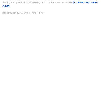
Калі ў вас узніклі праблемы, калі ласка, скарыстайце
формай зваротнай
сувязі
9183892534127779491
:
1786118104