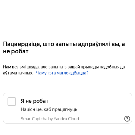
Пацвердзіце, што запыты адпраўлялі вы, а
не робат
Нам вельмі шкада, але запыты з вашай прылады падобныя да
аўтаматычных.
Чаму гэта магло адбыцца?
Я не робат
Націсніце, каб працягнуць
SmartCaptcha by Yandex Cloud