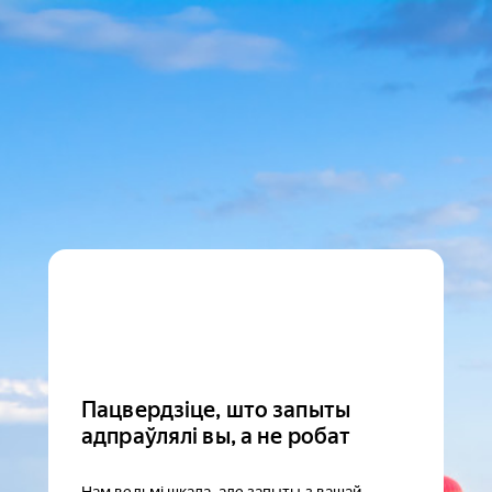
Пацвердзіце, што запыты
адпраўлялі вы, а не робат