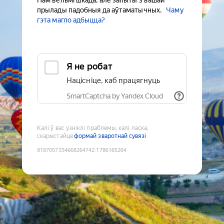
Нам вельмі шкада, але запыты з вашай
прылады падобныя да аўтаматычных.
Чаму
гэта магло адбыцца?
Я не робат
Націсніце, каб працягнуць
SmartCaptcha by Yandex Cloud
Калі ў вас узніклі праблемы, калі ласка,
скарыстайце
формай зваротнай сувязі
9187057334668264742
:
1786165264