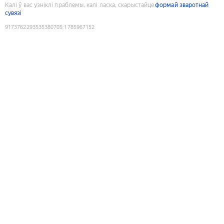
Калі ў вас узніклі праблемы, калі ласка, скарыстайце
формай зваротнай
сувязі
9173762293535380705
:
1785967152