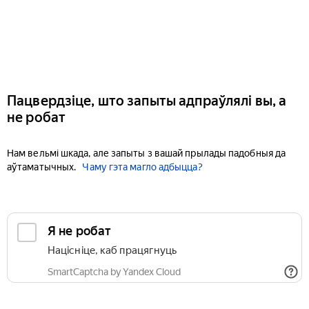
Пацвердзіце, што запыты адпраўлялі вы, а
не робат
Нам вельмі шкада, але запыты з вашай прылады падобныя да
аўтаматычных.
Чаму гэта магло адбыцца?
Я не робат
Націсніце, каб працягнуць
SmartCaptcha by Yandex Cloud