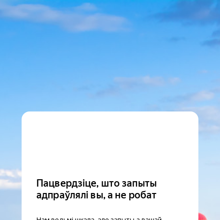
Пацвердзіце, што запыты
адпраўлялі вы, а не робат