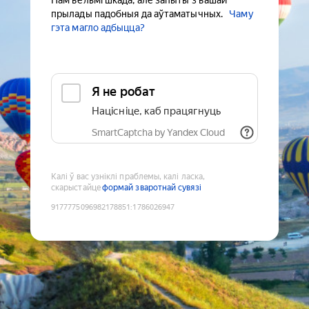
Нам вельмі шкада, але запыты з вашай
прылады падобныя да аўтаматычных.
Чаму
гэта магло адбыцца?
Я не робат
Націсніце, каб працягнуць
SmartCaptcha by Yandex Cloud
Калі ў вас узніклі праблемы, калі ласка,
скарыстайце
формай зваротнай сувязі
9177775096982178851
:
1786026947