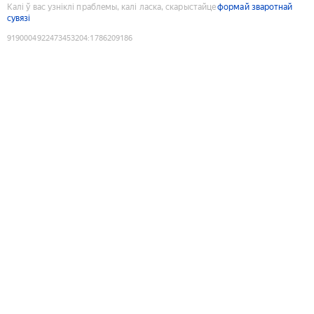
Калі ў вас узніклі праблемы, калі ласка, скарыстайце
формай зваротнай
сувязі
9190004922473453204
:
1786209186