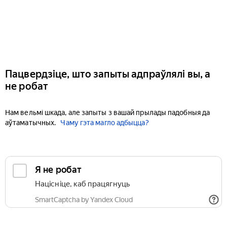
Пацвердзіце, што запыты адпраўлялі вы, а
не робат
Нам вельмі шкада, але запыты з вашай прылады падобныя да
аўтаматычных.
Чаму гэта магло адбыцца?
Я не робат
Націсніце, каб працягнуць
SmartCaptcha by Yandex Cloud