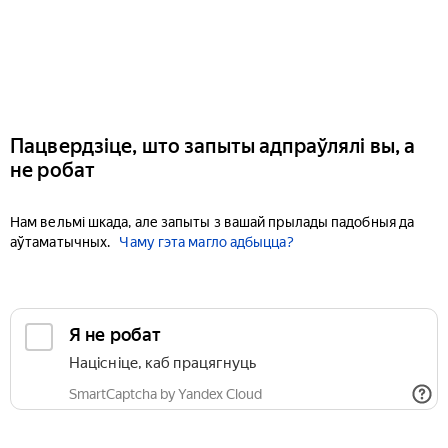
Пацвердзіце, што запыты адпраўлялі вы, а
не робат
Нам вельмі шкада, але запыты з вашай прылады падобныя да
аўтаматычных.
Чаму гэта магло адбыцца?
Я не робат
Націсніце, каб працягнуць
SmartCaptcha by Yandex Cloud