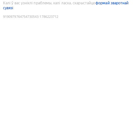
Калі ў вас узніклі праблемы, калі ласка, скарыстайце
формай зваротнай
сувязі
9190979764754730543
:
1786223712