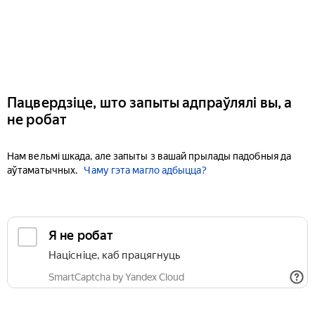
Пацвердзіце, што запыты адпраўлялі вы, а
не робат
Нам вельмі шкада, але запыты з вашай прылады падобныя да
аўтаматычных.
Чаму гэта магло адбыцца?
Я не робат
Націсніце, каб працягнуць
SmartCaptcha by Yandex Cloud