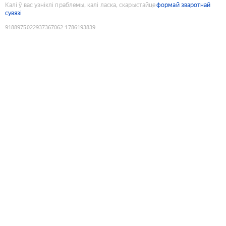
Калі ў вас узніклі праблемы, калі ласка, скарыстайце
формай зваротнай
сувязі
9188975022937367062
:
1786193839