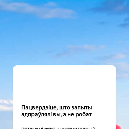
Пацвердзіце, што запыты
адпраўлялі вы, а не робат