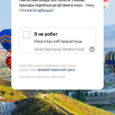
Нам вельмі шкада, але запыты з вашай
прылады падобныя да аўтаматычных.
Чаму
гэта магло адбыцца?
Я не робат
Націсніце, каб працягнуць
SmartCaptcha by Yandex Cloud
Калі ў вас узніклі праблемы, калі ласка,
скарыстайце
формай зваротнай сувязі
9184188042104843339
:
1786122508