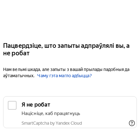
Пацвердзіце, што запыты адпраўлялі вы, а
не робат
Нам вельмі шкада, але запыты з вашай прылады падобныя да
аўтаматычных.
Чаму гэта магло адбыцца?
Я не робат
Націсніце, каб працягнуць
SmartCaptcha by Yandex Cloud