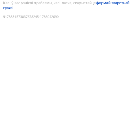
Калі ў вас узніклі праблемы, калі ласка, скарыстайце
формай зваротнай
сувязі
9178831573037678245
:
1786042690