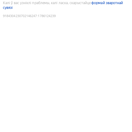
Калі ў вас узніклі праблемы, калі ласка, скарыстайце
формай зваротнай
сувязі
9184304230702146247
:
1786124239