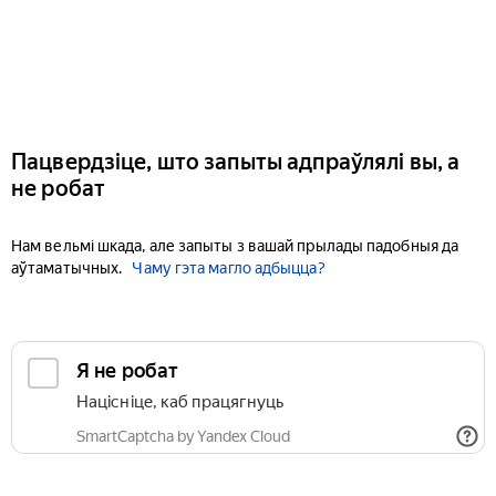
Пацвердзіце, што запыты адпраўлялі вы, а
не робат
Нам вельмі шкада, але запыты з вашай прылады падобныя да
аўтаматычных.
Чаму гэта магло адбыцца?
Я не робат
Націсніце, каб працягнуць
SmartCaptcha by Yandex Cloud