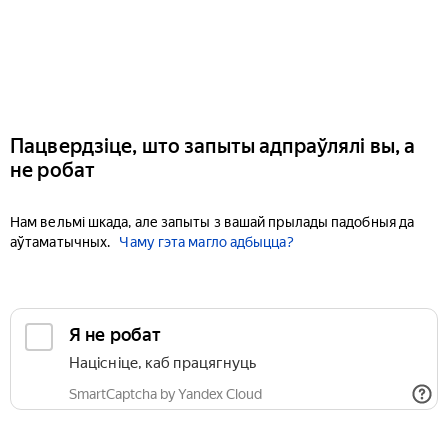
Пацвердзіце, што запыты адпраўлялі вы, а
не робат
Нам вельмі шкада, але запыты з вашай прылады падобныя да
аўтаматычных.
Чаму гэта магло адбыцца?
Я не робат
Націсніце, каб працягнуць
SmartCaptcha by Yandex Cloud