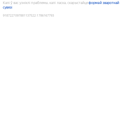
Калі ў вас узніклі праблемы, калі ласка, скарыстайце
формай зваротнай
сувязі
9187227097881137522
:
1786167793