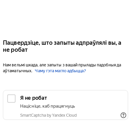
Пацвердзіце, што запыты адпраўлялі вы, а
не робат
Нам вельмі шкада, але запыты з вашай прылады падобныя да
аўтаматычных.
Чаму гэта магло адбыцца?
Я не робат
Націсніце, каб працягнуць
SmartCaptcha by Yandex Cloud