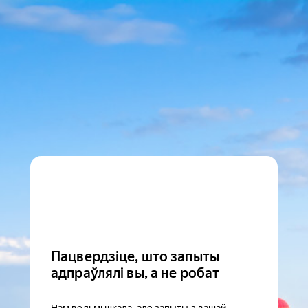
Пацвердзіце, што запыты
адпраўлялі вы, а не робат