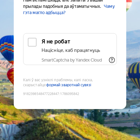
Нам вельмі шкада, але запыты з вашай
прылады падобныя да аўтаматычных.
Чаму
гэта магло адбыцца?
Я не робат
Націсніце, каб працягнуць
SmartCaptcha by Yandex Cloud
Калі ў вас узніклі праблемы, калі ласка,
скарыстайце
формай зваротнай сувязі
9182398548477228447
:
1786095842