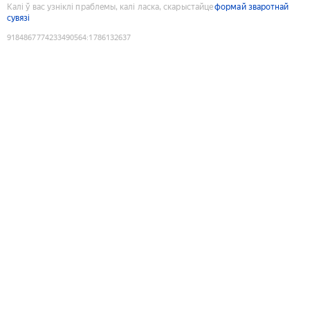
Калі ў вас узніклі праблемы, калі ласка, скарыстайце
формай зваротнай
сувязі
9184867774233490564
:
1786132637