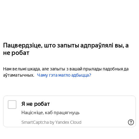
Пацвердзіце, што запыты адпраўлялі вы, а
не робат
Нам вельмі шкада, але запыты з вашай прылады падобныя да
аўтаматычных.
Чаму гэта магло адбыцца?
Я не робат
Націсніце, каб працягнуць
SmartCaptcha by Yandex Cloud