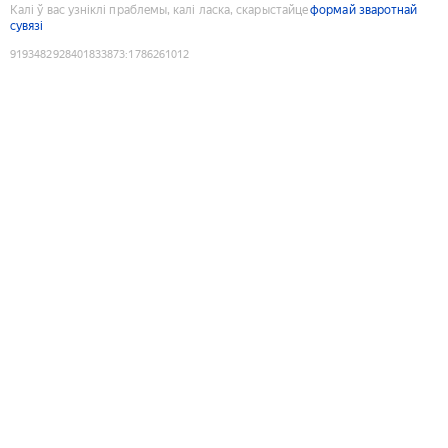
Калі ў вас узніклі праблемы, калі ласка, скарыстайце
формай зваротнай
сувязі
9193482928401833873
:
1786261012