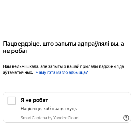
Пацвердзіце, што запыты адпраўлялі вы, а
не робат
Нам вельмі шкада, але запыты з вашай прылады падобныя да
аўтаматычных.
Чаму гэта магло адбыцца?
Я не робат
Націсніце, каб працягнуць
SmartCaptcha by Yandex Cloud