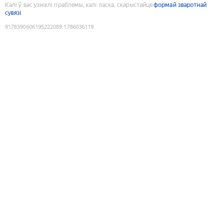
Калі ў вас узніклі праблемы, калі ласка, скарыстайце
формай зваротнай
сувязі
9178390606195222089
:
1786036119