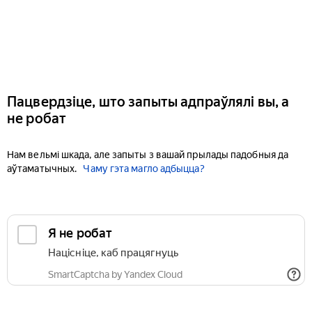
Пацвердзіце, што запыты адпраўлялі вы, а
не робат
Нам вельмі шкада, але запыты з вашай прылады падобныя да
аўтаматычных.
Чаму гэта магло адбыцца?
Я не робат
Націсніце, каб працягнуць
SmartCaptcha by Yandex Cloud