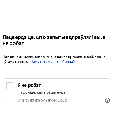
Пацвердзіце, што запыты адпраўлялі вы, а
не робат
Нам вельмі шкада, але запыты з вашай прылады падобныя да
аўтаматычных.
Чаму гэта магло адбыцца?
Я не робат
Націсніце, каб працягнуць
SmartCaptcha by Yandex Cloud