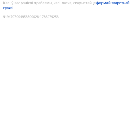
Калі ў вас узніклі праблемы, калі ласка, скарыстайце
формай зваротнай
сувязі
9194707004953500028
:
1786279253