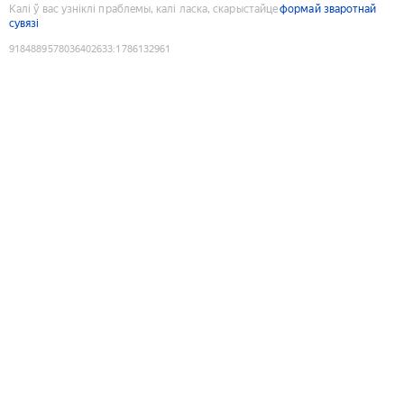
Калі ў вас узніклі праблемы, калі ласка, скарыстайце
формай зваротнай
сувязі
9184889578036402633
:
1786132961