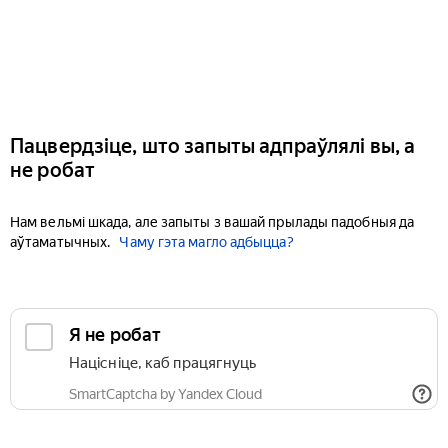
Пацвердзіце, што запыты адпраўлялі вы, а
не робат
Нам вельмі шкада, але запыты з вашай прылады падобныя да
аўтаматычных.
Чаму гэта магло адбыцца?
Я не робат
Націсніце, каб працягнуць
SmartCaptcha by Yandex Cloud