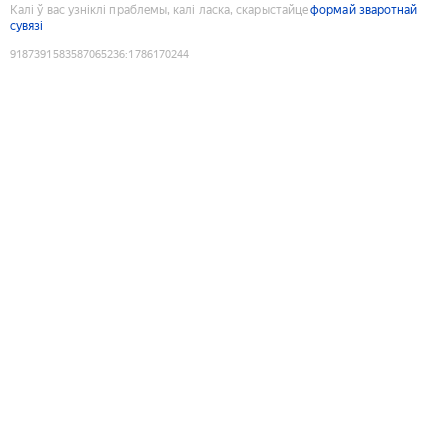
Калі ў вас узніклі праблемы, калі ласка, скарыстайце
формай зваротнай
сувязі
9187391583587065236
:
1786170244