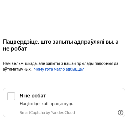
Пацвердзіце, што запыты адпраўлялі вы, а
не робат
Нам вельмі шкада, але запыты з вашай прылады падобныя да
аўтаматычных.
Чаму гэта магло адбыцца?
Я не робат
Націсніце, каб працягнуць
SmartCaptcha by Yandex Cloud