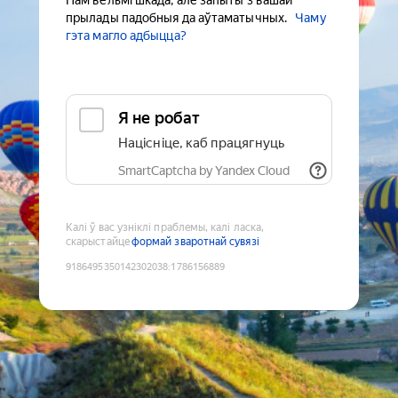
Нам вельмі шкада, але запыты з вашай
прылады падобныя да аўтаматычных.
Чаму
гэта магло адбыцца?
Я не робат
Націсніце, каб працягнуць
SmartCaptcha by Yandex Cloud
Калі ў вас узніклі праблемы, калі ласка,
скарыстайце
формай зваротнай сувязі
9186495350142302038
:
1786156889