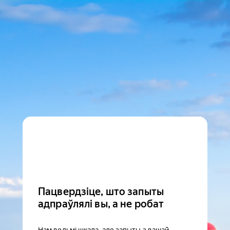
Пацвердзіце, што запыты
адпраўлялі вы, а не робат