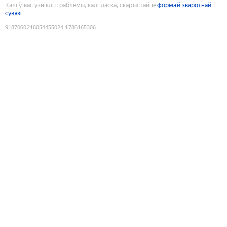
Калі ў вас узніклі праблемы, калі ласка, скарыстайце
формай зваротнай
сувязі
9187060216054455024
:
1786165306