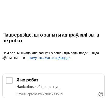
Пацвердзіце, што запыты адпраўлялі вы, а
не робат
Нам вельмі шкада, але запыты з вашай прылады падобныя да
аўтаматычных.
Чаму гэта магло адбыцца?
Я не робат
Націсніце, каб працягнуць
SmartCaptcha by Yandex Cloud