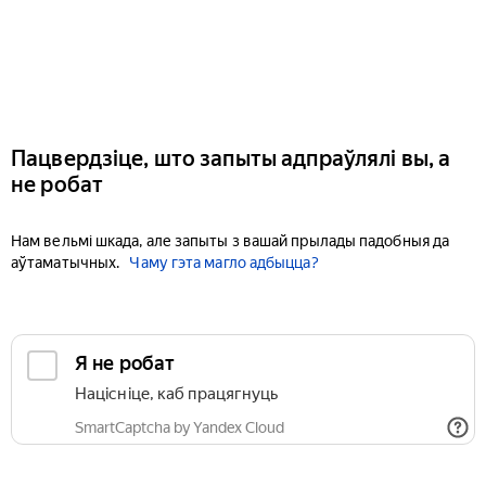
Пацвердзіце, што запыты адпраўлялі вы, а
не робат
Нам вельмі шкада, але запыты з вашай прылады падобныя да
аўтаматычных.
Чаму гэта магло адбыцца?
Я не робат
Націсніце, каб працягнуць
SmartCaptcha by Yandex Cloud