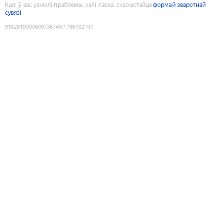
Калі ў вас узніклі праблемы, калі ласка, скарыстайце
формай зваротнай
сувязі
9182819000609736749
:
1786102107