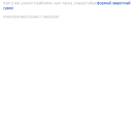
Калі ў вас узніклі праблемы, калі ласка, скарыстайце
формай зваротнай
сувязі
9189763819853762460
:
1786205593