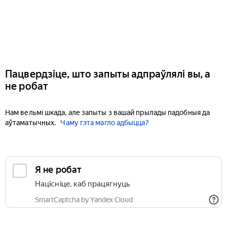
Пацвердзіце, што запыты адпраўлялі вы, а
не робат
Нам вельмі шкада, але запыты з вашай прылады падобныя да
аўтаматычных.
Чаму гэта магло адбыцца?
Я не робат
Націсніце, каб працягнуць
SmartCaptcha by Yandex Cloud