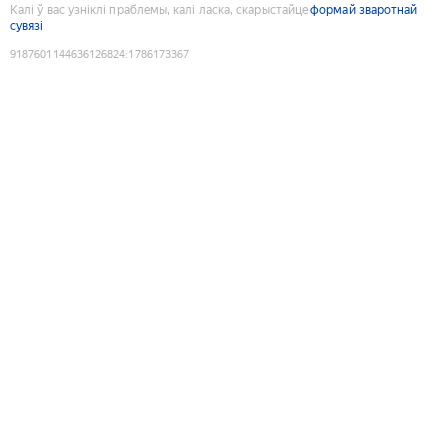
Калі ў вас узніклі праблемы, калі ласка, скарыстайце
формай зваротнай
сувязі
9187601144636126824
:
1786173367