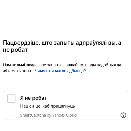
Пацвердзіце, што запыты адпраўлялі вы, а
не робат
Нам вельмі шкада, але запыты з вашай прылады падобныя да
аўтаматычных.
Чаму гэта магло адбыцца?
Я не робат
Націсніце, каб працягнуць
SmartCaptcha by Yandex Cloud