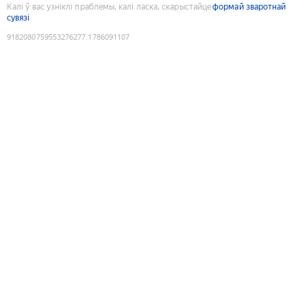
Калі ў вас узніклі праблемы, калі ласка, скарыстайце
формай зваротнай
сувязі
9182080759553276277
:
1786091107