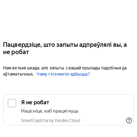
Пацвердзіце, што запыты адпраўлялі вы, а
не робат
Нам вельмі шкада, але запыты з вашай прылады падобныя да
аўтаматычных.
Чаму гэта магло адбыцца?
Я не робат
Націсніце, каб працягнуць
SmartCaptcha by Yandex Cloud