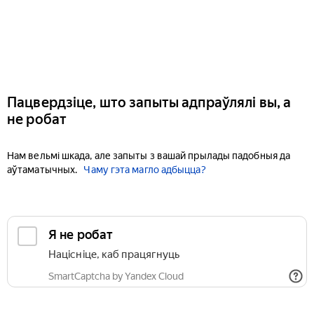
Пацвердзіце, што запыты адпраўлялі вы, а
не робат
Нам вельмі шкада, але запыты з вашай прылады падобныя да
аўтаматычных.
Чаму гэта магло адбыцца?
Я не робат
Націсніце, каб працягнуць
SmartCaptcha by Yandex Cloud