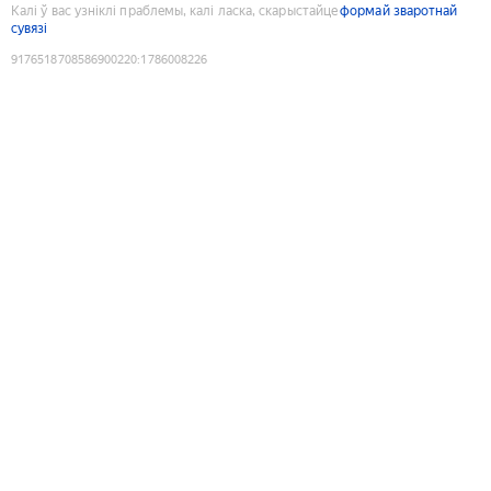
Калі ў вас узніклі праблемы, калі ласка, скарыстайце
формай зваротнай
сувязі
9176518708586900220
:
1786008226