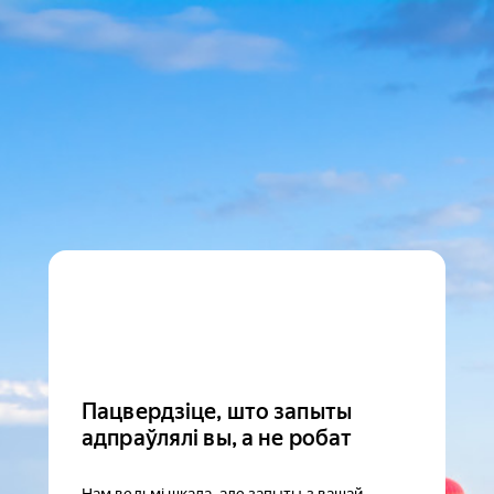
Пацвердзіце, што запыты
адпраўлялі вы, а не робат