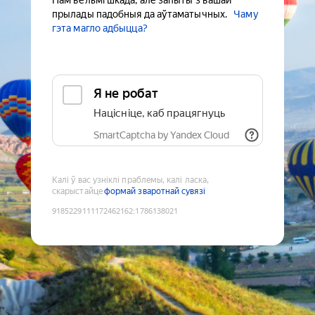
Нам вельмі шкада, але запыты з вашай
прылады падобныя да аўтаматычных.
Чаму
гэта магло адбыцца?
Я не робат
Націсніце, каб працягнуць
SmartCaptcha by Yandex Cloud
Калі ў вас узніклі праблемы, калі ласка,
скарыстайце
формай зваротнай сувязі
9185229111172462162
:
1786138021