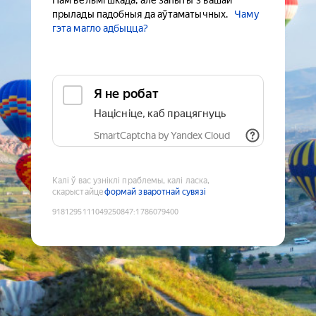
Нам вельмі шкада, але запыты з вашай
прылады падобныя да аўтаматычных.
Чаму
гэта магло адбыцца?
Я не робат
Націсніце, каб працягнуць
SmartCaptcha by Yandex Cloud
Калі ў вас узніклі праблемы, калі ласка,
скарыстайце
формай зваротнай сувязі
9181295111049250847
:
1786079400