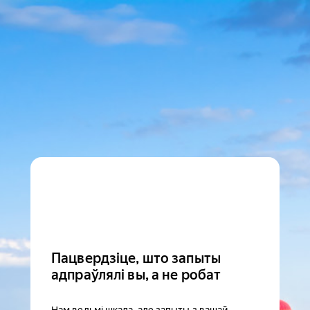
Пацвердзіце, што запыты
адпраўлялі вы, а не робат